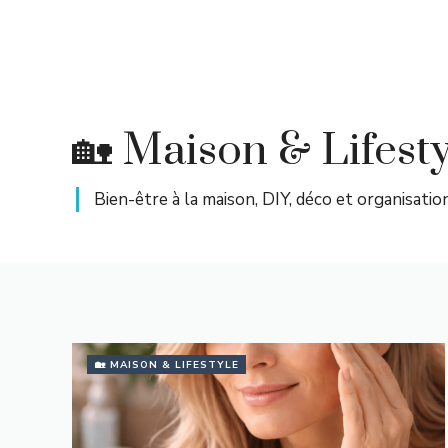
Aller
au
contenu
🏡 Maison & Lifesty
Bien-être à la maison, DIY, déco et organisation
🏡 MAISON & LIFESTYLE