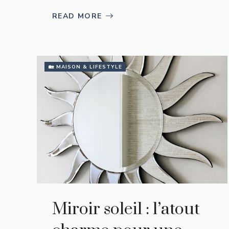
READ MORE
🏡 MAISON & LIFESTYLE
Miroir soleil : l’atout