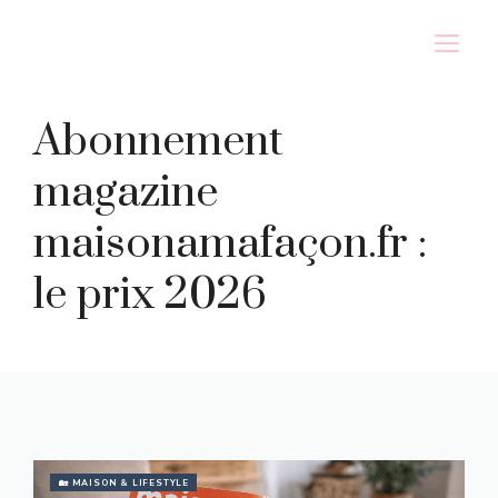
Aller
M
au
contenu
Abonnement
magazine
maisonamafaçon.fr :
le prix 2026
🏡 MAISON & LIFESTYLE