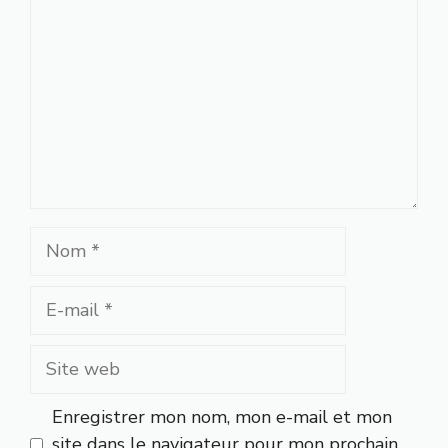
Nom
E-
mail
Site
web
Enregistrer mon nom, mon e-mail et mon
site dans le navigateur pour mon prochain