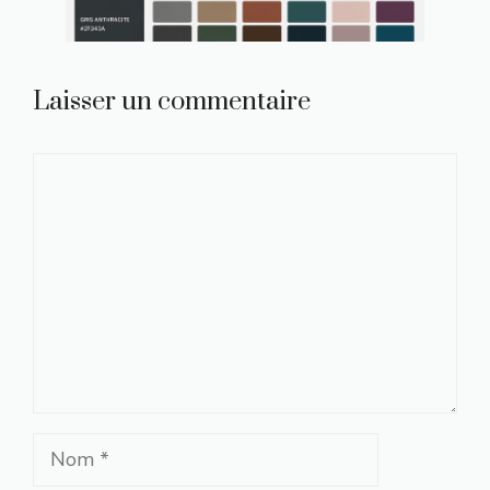
Laisser un commentaire
Commentaire
Nom